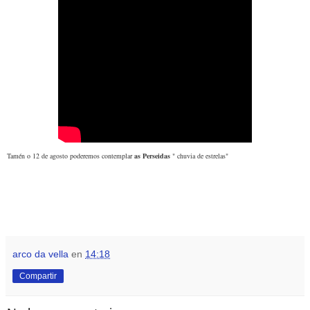
Tamén o 12 de agosto poderemos contemplar
as Perseidas
" chuvia de estrelas"
arco da vella
en
14:18
Compartir