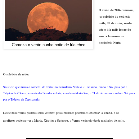
O verán de 2016 comezou,
co solsticio de verá esta
noite, 20 de xuño, sendo
este o día máis longo do
ano, a lo menos no
hemisferio Norte.
Comeza o verán nunha noite de lúa chea
O
solsticio de estío:
Solsticio que marca o comezo do verán; no hemisferio Norte o 21 de xuño, cando o Sol pasa por o
Trópico de Cáncer, ao norte do Ecuador celeste, e no hemisferio Sur, o 21 de decembro, cando o Sol pasa
por o Trópico de Capricornio.
Desde hoxe varios planetas serán visibles: polas mañanas poderemos observar a
Urano
, e ao
anoitecer
poderase ver a
Marte, Xúpiter e Saturno
, a
Venus
verémolo desde mediados de xullo.